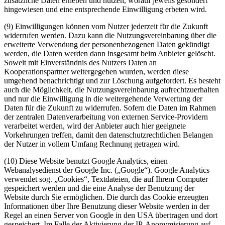
zusätzliche Daten erheben und nutzen, worauf jeweils gesondert
hingewiesen und eine entsprechende Einwilligung erbeten wird.
(9) Einwilligungen können vom Nutzer jederzeit für die Zukunft
widerrufen werden. Dazu kann die Nutzungsvereinbarung über die
erweiterte Verwendung der personenbezogenen Daten gekündigt
werden, die Daten werden dann insgesamt beim Anbieter gelöscht.
Soweit mit Einverständnis des Nutzers Daten an
Kooperationspartner weitergegeben wurden, werden diese
umgehend benachrichtigt und zur Löschung aufgefordert. Es besteht
auch die Möglichkeit, die Nutzungsvereinbarung aufrechtzuerhalten
und nur die Einwilligung in die weitergehende Verwertung der
Daten für die Zukunft zu widerrufen. Sofern die Daten im Rahmen
der zentralen Datenverarbeitung von externen Service-Providern
verarbeitet werden, wird der Anbieter auch hier geeignete
Vorkehrungen treffen, damit den datenschutzrechtlichen Belangen
der Nutzer in vollem Umfang Rechnung getragen wird.
(10) Diese Website benutzt Google Analytics, einen
Webanalysedienst der Google Inc. („Google“). Google Analytics
verwendet sog. „Cookies“, Textdateien, die auf Ihrem Computer
gespeichert werden und die eine Analyse der Benutzung der
Website durch Sie ermöglichen. Die durch das Cookie erzeugten
Informationen über Ihre Benutzung dieser Website werden in der
Regel an einen Server von Google in den USA übertragen und dort
gespeichert. Im Falle der Aktivierung der IP-Anonymisierung auf