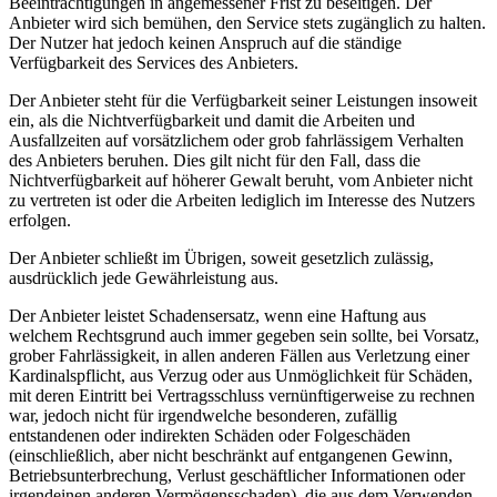
Beeinträchtigungen in angemessener Frist zu beseitigen. Der
Anbieter wird sich bemühen, den Service stets zugänglich zu halten.
Der Nutzer hat jedoch keinen Anspruch auf die ständige
Verfügbarkeit des Services des Anbieters.
Der Anbieter steht für die Verfügbarkeit seiner Leistungen insoweit
ein, als die Nichtverfügbarkeit und damit die Arbeiten und
Ausfallzeiten auf vorsätzlichem oder grob fahrlässigem Verhalten
des Anbieters beruhen. Dies gilt nicht für den Fall, dass die
Nichtverfügbarkeit auf höherer Gewalt beruht, vom Anbieter nicht
zu vertreten ist oder die Arbeiten lediglich im Interesse des Nutzers
erfolgen.
Der Anbieter schließt im Übrigen, soweit gesetzlich zulässig,
ausdrücklich jede Gewährleistung aus.
Der Anbieter leistet Schadensersatz, wenn eine Haftung aus
welchem Rechtsgrund auch immer gegeben sein sollte, bei Vorsatz,
grober Fahrlässigkeit, in allen anderen Fällen aus Verletzung einer
Kardinalspflicht, aus Verzug oder aus Unmöglichkeit für Schäden,
mit deren Eintritt bei Vertragsschluss vernünftigerweise zu rechnen
war, jedoch nicht für irgendwelche besonderen, zufällig
entstandenen oder indirekten Schäden oder Folgeschäden
(einschließlich, aber nicht beschränkt auf entgangenen Gewinn,
Betriebsunterbrechung, Verlust geschäftlicher Informationen oder
irgendeinen anderen Vermögensschaden), die aus dem Verwenden