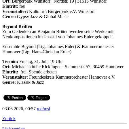
Ort:
Bürgerpark Wunstorf | Nordstr. 19 | 31515 Wunstorf
Eintritt:
frei
Veranstalter:
Kultur im Bürgerpark e.V. Wunstorf
Genre:
Gypsy Jazz & Global Music
Beyond Britten
Zum Gedenken an Benjamin Britten werden seine Werke mit
Neukompositionen im Jazzstil von Johannes Euler gekoppelt.
Ensemble Beyond (Ltg. Johannes Euler) & Kammerorchester
Hannover (Ltg. Hans-Christian Euler)
Termin:
Freitag, 31. Juli, 19 Uhr
Ort:
Michaeliskirche Ricklingen | Stammestr. 57, 30459 Hannover
Eintritt:
frei, Spende erbeten
Veranstalter:
Freundeskreis Kammerorchester Hannover e.V.
Genre:
Klassik & Jazz
03.06.2026, 00:57
red/msl
Zurück
Link senden