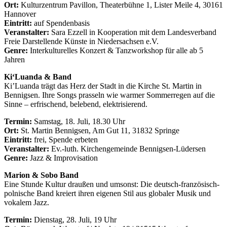
Ort:
Kulturzentrum Pavillon, Theaterbühne 1, Lister Meile 4, 30161
Hannover
Eintritt:
auf Spendenbasis
Veranstalter:
Sara Ezzell in Kooperation mit dem Landesverband
Freie Darstellende Künste in Niedersachsen e.V.
Genre:
Interkulturelles Konzert & Tanzworkshop für alle ab 5
Jahren
Ki‘Luanda & Band
Ki’Luanda trägt das Herz der Stadt in die Kirche St. Martin in
Bennigsen. Ihre Songs prasseln wie warmer Sommerregen auf die
Sinne – erfrischend, belebend, elektrisierend.
Termin:
Samstag, 18. Juli, 18.30 Uhr
Ort:
St. Martin Bennigsen, Am Gut 11, 31832 Springe
Eintritt:
frei, Spende erbeten
Veranstalter:
Ev.-luth. Kirchengemeinde Bennigsen-Lüdersen
Genre:
Jazz & Improvisation
Marion & Sobo Band
Eine Stunde Kultur draußen und umsonst: Die deutsch-französisch-
polnische Band kreiert ihren eigenen Stil aus globaler Musik und
vokalem Jazz.
Termin:
Dienstag, 28. Juli, 19 Uhr