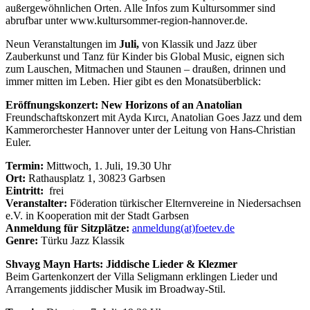
außergewöhnlichen Orten. Alle Infos zum Kultursommer sind
abrufbar unter www.kultursommer-region-hannover.de.
Neun Veranstaltungen im
Juli,
von Klassik und Jazz über
Zauberkunst und Tanz für Kinder bis Global Music, eignen sich
zum Lauschen, Mitmachen und Staunen – draußen, drinnen und
immer mitten im Leben. Hier gibt es den Monatsüberblick:
Eröffnungskonzert: New Horizons of an Anatolian
Freundschaftskonzert mit Ayda Kırcı, Anatolian Goes Jazz und dem
Kammerorchester Hannover unter der Leitung von Hans-Christian
Euler.
Termin:
Mittwoch, 1. Juli, 19.30 Uhr
Ort:
Rathausplatz 1, 30823 Garbsen
Eintritt:
frei
Veranstalter:
Föderation türkischer Elternvereine in Niedersachsen
e.V. in Kooperation mit der Stadt Garbsen
Anmeldung für Sitzplätze:
anmeldung(at)foetev.de
Genre:
Türku Jazz Klassik
Shvayg Mayn Harts: Jiddische Lieder & Klezmer
Beim Gartenkonzert der Villa Seligmann erklingen Lieder und
Arrangements jiddischer Musik im Broadway-Stil.