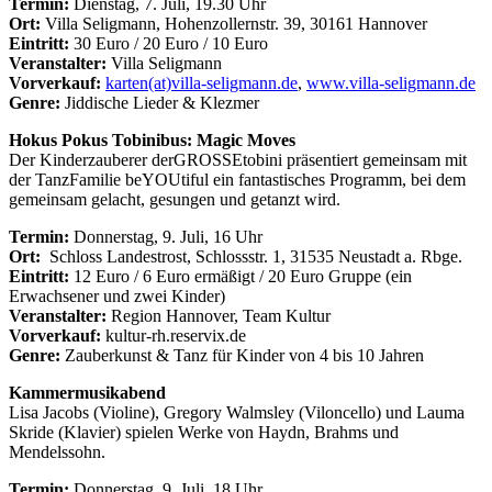
Termin:
Dienstag, 7. Juli, 19.30 Uhr
Ort:
Villa Seligmann, Hohenzollernstr. 39, 30161 Hannover
Eintritt:
30 Euro / 20 Euro / 10 Euro
Veranstalter:
Villa Seligmann
Vorverkauf:
karten(at)villa-seligmann.de
,
www.villa-seligmann.de
Genre:
Jiddische Lieder & Klezmer
Hokus Pokus Tobinibus: Magic Moves
Der Kinderzauberer derGROSSEtobini präsentiert gemeinsam mit
der TanzFamilie beYOUtiful ein fantastisches Programm, bei dem
gemeinsam gelacht, gesungen und getanzt wird.
Termin:
Donnerstag, 9. Juli, 16 Uhr
Ort:
Schloss Landestrost, Schlossstr. 1, 31535 Neustadt a. Rbge.
Eintritt:
12 Euro / 6 Euro ermäßigt / 20 Euro Gruppe (ein
Erwachsener und zwei Kinder)
Veranstalter:
Region Hannover, Team Kultur
Vorverkauf:
kultur-rh.reservix.de
Genre:
Zauberkunst & Tanz für Kinder von 4 bis 10 Jahren
Kammermusikabend
Lisa Jacobs (Violine), Gregory Walmsley (Viloncello) und Lauma
Skride (Klavier) spielen Werke von Haydn, Brahms und
Mendelssohn.
Termin:
Donnerstag, 9. Juli, 18 Uhr