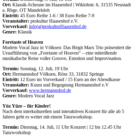
Ort:
Klassik-Scheune im Haasenhof | Wiklohstr. 6, 31535 Neustadt
a. Rbge. OT Mandelsloh
Eintritt:
45 Euro Reihe 1-6 / 38 Euro Reihe 7-9
Veranstalter:
prokultur Haasenhof e.V.
Vorverkauf:
info(at)prokulturHaasenhof.de
Genre:
Klassik
Foretaste of Heaven
Modern Vocal Jazz in Völksen: Das Birgit Marx Trio präsentiert die
Uraufführung von „Foretaste of Heaven“ – eine mitreißende
musikalische Reise voller Groove, Emotion und Improvisation.
Termin:
Sonntag, 12. Juli, 19 Uhr
Ort:
Hermannshof Völksen, Röse 33, 31832 Springe
Eintritt:
12 Euro im Vorverkauf / 15 Euro an der Abendkasse
Veranstalter:
Kunst und Begegnung Hermannshof e.V
Vorverkauf:
www.hermannshof.de
Genre:
Modern Vocal Jazz
Yüz Yüze – für Kinder!
Nach dem interkulturellen und interaktiven Konzert für alle ab 5
Jahren geht es weiter mit einem Tanzworkshop.
Termin:
Dienstag, 14. Juli, 11 Uhr Konzert | 12 bis 12.45 Uhr
Tanzworkshop