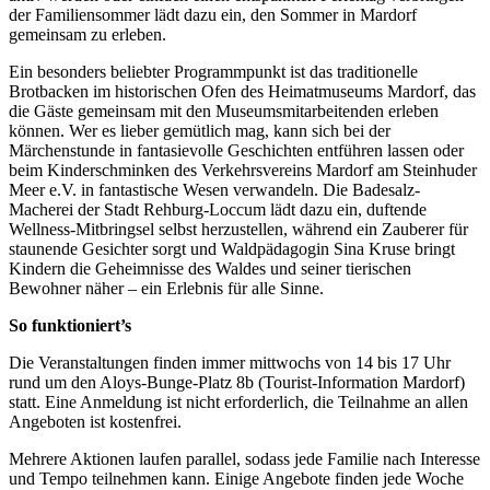
der Familiensommer lädt dazu ein, den Sommer in Mardorf
gemeinsam zu erleben.
Ein besonders beliebter Programmpunkt ist das traditionelle
Brotbacken im historischen Ofen des Heimatmuseums Mardorf, das
die Gäste gemeinsam mit den Museumsmitarbeitenden erleben
können. Wer es lieber gemütlich mag, kann sich bei der
Märchenstunde in fantasievolle Geschichten entführen lassen oder
beim Kinderschminken des Verkehrsvereins Mardorf am Steinhuder
Meer e.V. in fantastische Wesen verwandeln. Die Badesalz-
Macherei der Stadt Rehburg-Loccum lädt dazu ein, duftende
Wellness-Mitbringsel selbst herzustellen, während ein Zauberer für
staunende Gesichter sorgt und Waldpädagogin Sina Kruse bringt
Kindern die Geheimnisse des Waldes und seiner tierischen
Bewohner näher – ein Erlebnis für alle Sinne.
So funktioniert’s
Die Veranstaltungen finden immer mittwochs von 14 bis 17 Uhr
rund um den Aloys-Bunge-Platz 8b (Tourist-Information Mardorf)
statt. Eine Anmeldung ist nicht erforderlich, die Teilnahme an allen
Angeboten ist kostenfrei.
Mehrere Aktionen laufen parallel, sodass jede Familie nach Interesse
und Tempo teilnehmen kann. Einige Angebote finden jede Woche