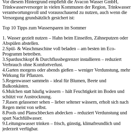
Vor diesem Hintergrund empfiehlt die Avacon Wasser GmbH,
Trinkwasserversorger in vielen Kommunen der Region, Trinkwasser
verantwortungsvoll und vorausschauend zu nutzen, auch wenn die
Versorgung grundsätzlich gesichert ist:
Top 10 Tipps zum Wassersparen im Sommer
1. Wasser gezielt nutzen – Hahn beim Einseifen, Zähneputzen oder
Abspülen abstellen.
2.Spül- & Waschmaschine voll beladen – am besten im Eco-
Programm betreiben.
3.Sparduschkopf & Durchflussbegrenzer installieren – reduziert
Verbrauch ohne Komfortverlust.
4.Garten morgens oder abends gießen – weniger Verdunstung, mehr
Wirkung für Pflanzen.
5.Regenwasser sammeln – ideal für Blumen, Beete und
Balkonkästen.
6.Mulchen statt häufig wässern – hält Feuchtigkeit im Boden und
schützt vor Austrocknung.
7.Rasen gelassener sehen – lieber seltener wässern, erholt sich nach
Regen meist von selbst.
8.Pools und Planschbecken abdecken – reduziert Verdunstung und
spart Nachfüllwasser.
9.Leitungswasser trinken – frisch, günstig, klimafreundlich und
jederzeit verfügbar.