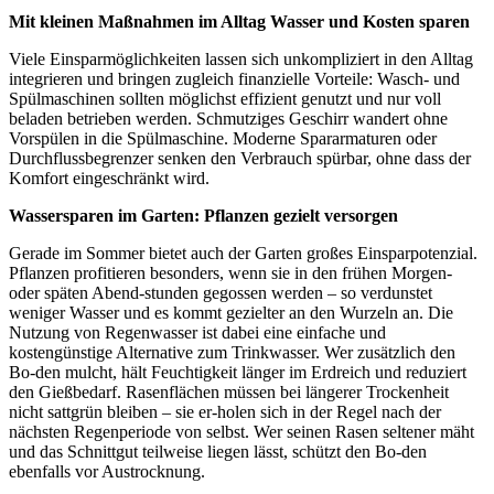
Mit kleinen Maßnahmen im Alltag Wasser und Kosten sparen
Viele Einsparmöglichkeiten lassen sich unkompliziert in den Alltag
integrieren und bringen zugleich finanzielle Vorteile: Wasch- und
Spülmaschinen sollten möglichst effizient genutzt und nur voll
beladen betrieben werden. Schmutziges Geschirr wandert ohne
Vorspülen in die Spülmaschine. Moderne Spararmaturen oder
Durchflussbegrenzer senken den Verbrauch spürbar, ohne dass der
Komfort eingeschränkt wird.
Wassersparen im Garten: Pflanzen gezielt versorgen
Gerade im Sommer bietet auch der Garten großes Einsparpotenzial.
Pflanzen profitieren besonders, wenn sie in den frühen Morgen-
oder späten Abend-stunden gegossen werden – so verdunstet
weniger Wasser und es kommt gezielter an den Wurzeln an. Die
Nutzung von Regenwasser ist dabei eine einfache und
kostengünstige Alternative zum Trinkwasser. Wer zusätzlich den
Bo-den mulcht, hält Feuchtigkeit länger im Erdreich und reduziert
den Gießbedarf. Rasenflächen müssen bei längerer Trockenheit
nicht sattgrün bleiben – sie er-holen sich in der Regel nach der
nächsten Regenperiode von selbst. Wer seinen Rasen seltener mäht
und das Schnittgut teilweise liegen lässt, schützt den Bo-den
ebenfalls vor Austrocknung.