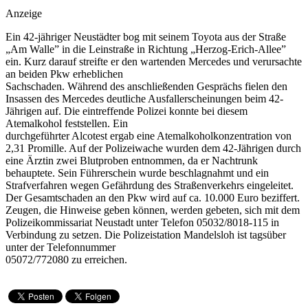
Anzeige
Ein 42-jähriger Neustädter bog mit seinem Toyota aus der Straße
„Am Walle” in die Leinstraße in Richtung „Herzog-Erich-Allee”
ein. Kurz darauf streifte er den wartenden Mercedes und verursachte
an beiden Pkw erheblichen
Sachschaden. Während des anschließenden Gesprächs fielen den
Insassen des Mercedes deutliche Ausfallerscheinungen beim 42-
Jährigen auf. Die eintreffende Polizei konnte bei diesem
Atemalkohol feststellen. Ein
durchgeführter Alcotest ergab eine Atemalkoholkonzentration von
2,31 Promille. Auf der Polizeiwache wurden dem 42-Jährigen durch
eine Ärztin zwei Blutproben entnommen, da er Nachtrunk
behauptete. Sein Führerschein wurde beschlagnahmt und ein
Strafverfahren wegen Gefährdung des Straßenverkehrs eingeleitet.
Der Gesamtschaden an den Pkw wird auf ca. 10.000 Euro beziffert.
Zeugen, die Hinweise geben können, werden gebeten, sich mit dem
Polizeikommissariat Neustadt unter Telefon 05032/8018-115 in
Verbindung zu setzen. Die Polizeistation Mandelsloh ist tagsüber
unter der Telefonnummer
05072/772080 zu erreichen.