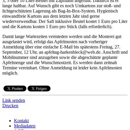
3, 5 oder 10 Liter-Beutel mit Zapfhahn abgefüllt. Dadurch ist er
lange haltbar. Auf Wunsch gibt es noch Umkartons zur stoß- und
lichtgeschützten Lagerung als Bag-In-Box-System. Hygienisch
einwandfreie Kartons aus dem letzten Jahr sind gerne
wiederverwendbar. Der Saft inklusive Beutel kostet 1 Euro pro Liter
und die Kartons kosten 1 Euro pro Stück (falls erforderlich).
Damit lange Wartezeiten vermieden werden und die Mosterei gut
ausgelastet wird, erfolgt das Apfelmosten nach vorheriger
Anmeldung über eine einfache E-Mail bis spätestens Freitag, 27.
September, 12 Uhr, an apfeltag-harkenbleck@web.de. Anschrift und
Mobilnummer sind anzugeben sowie die abgeschätzte geplante
Apfelmenge und die Wunschmostzeit. Es werden dann zeitnah
Termine vereinbart. Ohne Anmeldung ist leider kein Apfelmosten
möglich.
Link senden
Drucken
Kontakt
Mediadaten