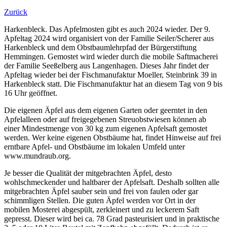
Zurück
Harkenbleck. Das Apfelmosten gibt es auch 2024 wieder. Der 9.
Apfeltag 2024 wird organisiert von der Familie Seiler/Scherer aus
Harkenbleck und dem Obstbaumlehrpfad der Bürgerstiftung
Hemmingen. Gemostet wird wieder durch die mobile Saftmacherei
der Familie Seeßelberg aus Langenhagen. Dieses Jahr findet der
Apfeltag wieder bei der Fischmanufaktur Moeller, Steinbrink 39 in
Harkenbleck statt. Die Fischmanufaktur hat an diesem Tag von 9 bis
16 Uhr geöffnet.
Die eigenen Äpfel aus dem eigenen Garten oder geerntet in den
Apfelalleen oder auf freigegebenen Streuobstwiesen können ab
einer Mindestmenge von 30 kg zum eigenen Apfelsaft gemostet
werden. Wer keine eigenen Obstbäume hat, findet Hinweise auf frei
erntbare Apfel- und Obstbäume im lokalen Umfeld unter
www.mundraub.org.
Je besser die Qualität der mitgebrachten Äpfel, desto
wohlschmeckender und haltbarer der Apfelsaft. Deshalb sollten alle
mitgebrachten Äpfel sauber sein und frei von faulen oder gar
schimmligen Stellen. Die guten Äpfel werden vor Ort in der
mobilen Mosterei abgespült, zerkleinert und zu leckerem Saft
gepresst. Dieser wird bei ca. 78 Grad pasteurisiert und in praktische