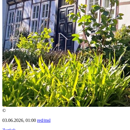
©
03.06.2026, 01:00
red/msl