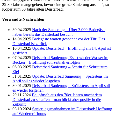
25-30 Jahren angegeben, bevor eine große Sanierung ansteht“, so
Köper zum 50 Jahre alten Deisterbad.
Verwandte Nachrichten
30.04.2025
Nach der Sanierung – Über 3.000 Badegäste
haben bereits das Deisterbad besucht
14.04.2025
Badegäste warten gespannt vor der Tür: Das
Deisterbad ist zurück
10.04.2025
Update: Deisterbad – Eröffnung am 14. April ist
gesichert
07.04.2025
Deisterbad Sanierung: Es ist wieder Wasser im
Becken – Eröffnung soll zeitnah erfolgen
06.03.2025
Deisterbad Sanierung – Schritt für Schritt zum
Ziel
31.01.2025
Update: Deisterbad Sanierung – Spätestens im
April soll es wieder losgehen
30.01.2025
Deisterbad Sanierung – Spätestens im April soll
es wieder losgehen
29.11.2024
Baupfusch aus den 70er Jahren macht dem
Deisterbad zu schaffen – man blickt aber positiv in die
Zukunft
03.10.2024
Sanierungsmaßnahmen im Deisterbad: Hoffnung
auf Wiedereröffnung