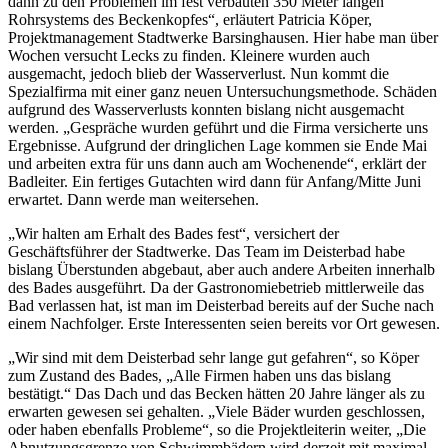
dann zu den Problemen im fest verbauten 350 Meter langen
Rohrsystems des Beckenkopfes“, erläutert Patricia Köper,
Projektmanagement Stadtwerke Barsinghausen. Hier habe man über
Wochen versucht Lecks zu finden. Kleinere wurden auch
ausgemacht, jedoch blieb der Wasserverlust. Nun kommt die
Spezialfirma mit einer ganz neuen Untersuchungsmethode. Schäden
aufgrund des Wasserverlusts konnten bislang nicht ausgemacht
werden. „Gespräche wurden geführt und die Firma versicherte uns
Ergebnisse. Aufgrund der dringlichen Lage kommen sie Ende Mai
und arbeiten extra für uns dann auch am Wochenende“, erklärt der
Badleiter. Ein fertiges Gutachten wird dann für Anfang/Mitte Juni
erwartet. Dann werde man weitersehen.
„Wir halten am Erhalt des Bades fest“, versichert der
Geschäftsführer der Stadtwerke. Das Team im Deisterbad habe
bislang Überstunden abgebaut, aber auch andere Arbeiten innerhalb
des Bades ausgeführt. Da der Gastronomiebetrieb mittlerweile das
Bad verlassen hat, ist man im Deisterbad bereits auf der Suche nach
einem Nachfolger. Erste Interessenten seien bereits vor Ort gewesen.
„Wir sind mit dem Deisterbad sehr lange gut gefahren“, so Köper
zum Zustand des Bades, „Alle Firmen haben uns das bislang
bestätigt.“ Das Dach und das Becken hätten 20 Jahre länger als zu
erwarten gewesen sei gehalten. „Viele Bäder wurden geschlossen,
oder haben ebenfalls Probleme“, so die Projektleiterin weiter, „Die
Abnutzungsgrenze von Schwimmbädern wird derzeit mit maximal