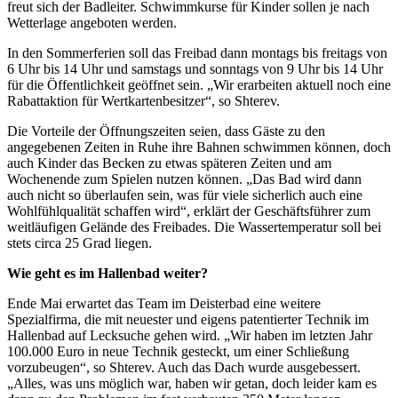
freut sich der Badleiter. Schwimmkurse für Kinder sollen je nach
Wetterlage angeboten werden.
In den Sommerferien soll das Freibad dann montags bis freitags von
6 Uhr bis 14 Uhr und samstags und sonntags von 9 Uhr bis 14 Uhr
für die Öffentlichkeit geöffnet sein. „Wir erarbeiten aktuell noch eine
Rabattaktion für Wertkartenbesitzer“, so Shterev.
Die Vorteile der Öffnungszeiten seien, dass Gäste zu den
angegebenen Zeiten in Ruhe ihre Bahnen schwimmen können, doch
auch Kinder das Becken zu etwas späteren Zeiten und am
Wochenende zum Spielen nutzen können. „Das Bad wird dann
auch nicht so überlaufen sein, was für viele sicherlich auch eine
Wohlfühlqualität schaffen wird“, erklärt der Geschäftsführer zum
weitläufigen Gelände des Freibades. Die Wassertemperatur soll bei
stets circa 25 Grad liegen.
Wie geht es im Hallenbad weiter?
Ende Mai erwartet das Team im Deisterbad eine weitere
Spezialfirma, die mit neuester und eigens patentierter Technik im
Hallenbad auf Lecksuche gehen wird. „Wir haben im letzten Jahr
100.000 Euro in neue Technik gesteckt, um einer Schließung
vorzubeugen“, so Shterev. Auch das Dach wurde ausgebessert.
„Alles, was uns möglich war, haben wir getan, doch leider kam es