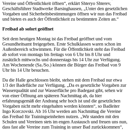
Vereine und Öffentlichkeit öffnen“, erklärt Shteryo Shterev,
Geschäftsführer Stadtwerke Barsinghausen, „Unter den gesetzlichen
Vorgaben und Sicherheitsbestimmungen öffnen wir nun das Freibad
und bieten es auch der Öffentlichkeit zu bestimmten Zeiten an.“
Freibad ab sofort geöffnet
Seit dem heutigen Montag ist das Freibad geöffnet und vom
Gesundheitsamt freigegeben. Erste Schulklassen waren schon im
Außenbereich schwimmen. Für die Öffentlichkeit steht das Freibad
ab sofort von montags bis freitags von 6 Uhr bis 8 Uhr und
zusätzlich mittwochs und donnerstags bis 14 Uhr zur Verfügung.
Am Wochenende (Sa./So.) können die Bürger das Freibad von 9
Uhr bis 14 Uhr besuchen.
Da die Halle geschlossen bleibt, stehen mit dem Freibad nur etwa
1/3 der Badefläche zur Verfügung. „Da es gesetzliche Vorgaben zur
Wasserqualität und zur Wasserfläche pro Badegast gibt, sehen wir
von einer Öffnung am späteren Nachmittag ab, da hier
erfahrungsgemäß der Andrang sehr hoch ist und die gesetzlichen
Vorgaben nicht mehr eingehalten werden könnten“, so Badleiter
Ingo Korczovski. Ab 16 Uhr werden am Nachmittag die Vereine
das Freibad für Trainingseinheiten nutzen. „Wir standen mit den
Schulen und Vereinen stets im engen Austausch und freuen uns nun,
dass fast alle Vereine zum Training in unser Bad zurückkommen“,