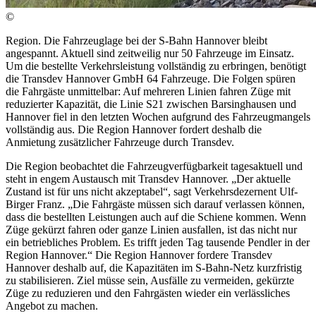
©
Region. Die Fahrzeuglage bei der S-Bahn Hannover bleibt
angespannt. Aktuell sind zeitweilig nur 50 Fahrzeuge im Einsatz.
Um die bestellte Verkehrsleistung vollständig zu erbringen, benötigt
die Transdev Hannover GmbH 64 Fahrzeuge. Die Folgen spüren
die Fahrgäste unmittelbar: Auf mehreren Linien fahren Züge mit
reduzierter Kapazität, die Linie S21 zwischen Barsinghausen und
Hannover fiel in den letzten Wochen aufgrund des Fahrzeugmangels
vollständig aus. Die Region Hannover fordert deshalb die
Anmietung zusätzlicher Fahrzeuge durch Transdev.
Die Region beobachtet die Fahrzeugverfügbarkeit tagesaktuell und
steht in engem Austausch mit Transdev Hannover. „Der aktuelle
Zustand ist für uns nicht akzeptabel“, sagt Verkehrsdezernent Ulf-
Birger Franz. „Die Fahrgäste müssen sich darauf verlassen können,
dass die bestellten Leistungen auch auf die Schiene kommen. Wenn
Züge gekürzt fahren oder ganze Linien ausfallen, ist das nicht nur
ein betriebliches Problem. Es trifft jeden Tag tausende Pendler in der
Region Hannover.“ Die Region Hannover fordere Transdev
Hannover deshalb auf, die Kapazitäten im S-Bahn-Netz kurzfristig
zu stabilisieren. Ziel müsse sein, Ausfälle zu vermeiden, gekürzte
Züge zu reduzieren und den Fahrgästen wieder ein verlässliches
Angebot zu machen.