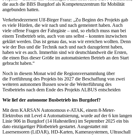
die auch die BBS Burgdorf als Kompetenzzentrum für Mobilität
angebunden hatten.
Verkehrsdezernent Ulf-Birger Franz: „Zu Beginn des Projekts gab
es viele Hürden, die wir nach und nach gemeistert haben. Auch
viele offene Fragen der Fahrgäste – und, so ehrlich muss man bei
einem Testbetrieb sein, auch von uns selbst – konnten inzwischen
geklärt werden. Das ist genau das, was wir erreichen wollten. Denn
wie der Bus und die Technik nach und nach dazugelernt haben,
haben wir es auch. Immerhin sind wir deutschlandweit die Ersten,
die einen Bus dieser Größe im automatisierten Betrieb an den Start
gebracht haben.“
Noch in diesem Monat wird die Regionsversammlung über
die Fortführung des Projekts bis 2027 die Beschaffung von zwei
weiteren autonomen Bussen sowie die Weiterführung des
Testbetriebs nach dem Ende des Projekts ALBUS entscheiden
Wie lief der autonome Busbetrieb ins Burgdorf?
Mit dem KARSAN Autonomous e-ATAK, einem 8-Meter-
Elektrobus mit Level 4 Automatisierung, wurde auf der 6 km langen
Linie 906 in Burgdorf (14 Haltestellen) im September 2025 ein bis
dato einzigartiger Pilotbetrieb gestartet. Ausgestattet mit
Lasersensoren (LiDAR), HD-Karten, Kamerasystemen, Ultraschall