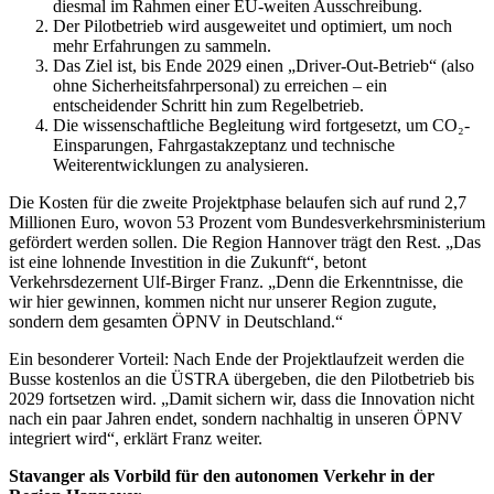
diesmal im Rahmen einer EU-weiten Ausschreibung.
Der Pilotbetrieb wird ausgeweitet und optimiert, um noch
mehr Erfahrungen zu sammeln.
Das Ziel ist, bis Ende 2029 einen „Driver-Out-Betrieb“ (also
ohne Sicherheitsfahrpersonal) zu erreichen – ein
entscheidender Schritt hin zum Regelbetrieb.
Die wissenschaftliche Begleitung wird fortgesetzt, um CO₂-
Einsparungen, Fahrgastakzeptanz und technische
Weiterentwicklungen zu analysieren.
Die Kosten für die zweite Projektphase belaufen sich auf rund 2,7
Millionen Euro, wovon 53 Prozent vom Bundesverkehrsministerium
gefördert werden sollen. Die Region Hannover trägt den Rest. „Das
ist eine lohnende Investition in die Zukunft“, betont
Verkehrsdezernent Ulf-Birger Franz. „Denn die Erkenntnisse, die
wir hier gewinnen, kommen nicht nur unserer Region zugute,
sondern dem gesamten ÖPNV in Deutschland.“
Ein besonderer Vorteil: Nach Ende der Projektlaufzeit werden die
Busse kostenlos an die ÜSTRA übergeben, die den Pilotbetrieb bis
2029 fortsetzen wird. „Damit sichern wir, dass die Innovation nicht
nach ein paar Jahren endet, sondern nachhaltig in unseren ÖPNV
integriert wird“, erklärt Franz weiter.
Stavanger als Vorbild für den autonomen Verkehr in der