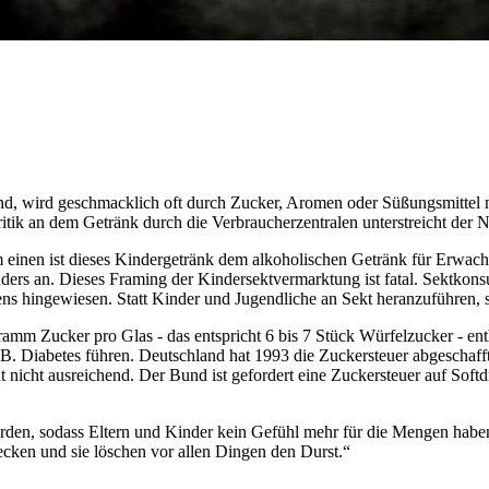
sind, wird geschmacklich oft durch Zucker, Aromen oder Süßungsmitte
ik an dem Getränk durch die Verbraucherzentralen unterstreicht der Ni
m einen ist dieses Kindergetränk dem alkoholischen Getränk für Erwa
ers an. Dieses Framing der Kindersektvermarktung ist fatal. Sektkonsum
ns hingewiesen. Statt Kinder und Jugendliche an Sekt heranzuführen, so
mm Zucker pro Glas - das entspricht 6 bis 7 Stück Würfelzucker - enth
 Diabetes führen. Deutschland hat 1993 die Zuckersteuer abgeschafft u
ht nicht ausreichend. Der Bund ist gefordert eine Zuckersteuer auf Sof
rden, sodass Eltern und Kinder kein Gefühl mehr für die Mengen haben.
cken und sie löschen vor allen Dingen den Durst.“