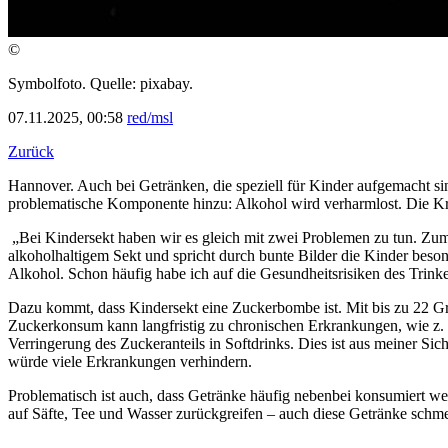
©
Symbolfoto. Quelle: pixabay.
07.11.2025, 00:58
red/msl
Zurück
Hannover. Auch bei Getränken, die speziell für Kinder aufgemacht 
problematische Komponente hinzu: Alkohol wird verharmlost. Die Krit
„Bei Kindersekt haben wir es gleich mit zwei Problemen zu tun. Zu
alkoholhaltigem Sekt und spricht durch bunte Bilder die Kinder besond
Alkohol. Schon häufig habe ich auf die Gesundheitsrisiken des Trinke
Dazu kommt, dass Kindersekt eine Zuckerbombe ist. Mit bis zu 22 Gra
Zuckerkonsum kann langfristig zu chronischen Erkrankungen, wie z. B.
Verringerung des Zuckeranteils in Softdrinks. Dies ist aus meiner Sic
würde viele Erkrankungen verhindern.
Problematisch ist auch, dass Getränke häufig nebenbei konsumiert we
auf Säfte, Tee und Wasser zurückgreifen – auch diese Getränke schme