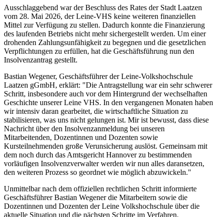
Ausschlaggebend war der Beschluss des Rates der Stadt Laatzen
vom 28. Mai 2026, der Leine-VHS keine weiteren finanziellen
Mittel zur Verfügung zu stellen. Dadurch konnte die Finanzierung
des laufenden Betriebs nicht mehr sichergestellt werden. Um einer
drohenden Zahlungsunfähigkeit zu begegnen und die gesetzlichen
Verpflichtungen zu erfüllen, hat die Geschäftsführung nun den
Insolvenzantrag gestellt.
Bastian Wegener, Geschäftsführer der Leine-Volkshochschule
Laatzen gGmbH, erklärt: "Die Antragstellung war ein sehr schwerer
Schritt, insbesondere auch vor dem Hintergrund der wechselhaften
Geschichte unserer Leine VHS. In den vergangenen Monaten haben
wir intensiv daran gearbeitet, die wirtschaftliche Situation zu
stabilisieren, was uns nicht gelungen ist. Mir ist bewusst, dass diese
Nachricht über den Insolvenzanmeldung bei unseren
Mitarbeitenden, Dozentinnen und Dozenten sowie
Kursteilnehmenden große Verunsicherung auslöst. Gemeinsam mit
dem noch durch das Amtsgericht Hannover zu bestimmenden
vorläufigen Insolvenzverwalter werden wir nun alles daransetzen,
den weiteren Prozess so geordnet wie möglich abzuwickeln."
Unmittelbar nach dem offiziellen rechtlichen Schritt informierte
Geschäftsführer Bastian Wegener die Mitarbeitern sowie die
Dozentinnen und Dozenten der Leine Volkshochschule über die
aktuelle Situation und die nächsten Schritte im Verfahren.