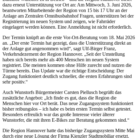
dazu erneut Unterstützung vor Ort an: Am Mittwoch, 3. Juni 2026,
beantworten Mitarbeitende der Region von 15 bis 17 Uhr an der
Anlage am Zentralen Omnibusbahnhof Fragen, unterstützen bei der
Registrierung im neuen System und zeigen, wie Fahrräder
eingelagert werden können. Eine Anmeldung ist nicht erforderlich.
Der Termin knüpft an die erste Vor-Ort-Beratung vom 18. Mai 2026
an. „Der erste Termin hat gezeigt, dass die Unterstützung direkt an
der Anlage gut angenommen wird“, sagt Ulf-Birger Franz,
Verkehrsdezernent der Region Hannover. „Seit der Umstellung
haben sich bereits mehr als 400 Menschen im neuen System
registriert. Die meisten kommen ohne Hilfe zurecht und nutzen die
Türme bereits. Das Update war die richtige Entscheidung: Der
Zugang funktioniert deutlich schneller, die ersten Erfahrungen sind
sehr positiv.“
Auch Wunstorfs Bürgermeister Carsten Piellusch begrüßt das
zusätzliche Angebot: „Ich finde es gut, dass die Region die
Menschen hier vor Ort berät. Das neue Zugangssystem funktioniert
bisher reibungslos – ich habe es beim ersten Termin selbst getestet.
Besonders erfreulich war das große Interesse vieler älterer
Wunstorfer, die mit ihren E-Bikes zur Beratung gekommen sind.“
Die Region Hannover hatte das bisherige Zugangssystem Mitte Mai
durch eine neue Lösung der Firma Kienzler Stadtmobiliar ersetzt.